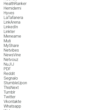
HealthRanker
Hemidemi
Hyves
LaTafanera
LinkArena
LinkedIn
Linkter
Meneame
Muti
MyShare
Netvibes
NewsVine
Netvouz
NuJIJ
PDF
Reddit
Segnalo
StumbleUpon
ThisNext
Tumblr
Twitter
Vkontakte
Whatsapp