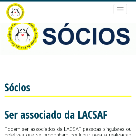
Passar
para
Toggle
o
navigat
conteúdo
principal
Sócios
Ser associado da LACSAF
Podem ser associados da LACSAF pessoas singulares ou
coletivas que se proponham contribuir para a realização