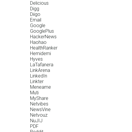
Delicious
Digg
Diigo
Email
Google
GooglePlus
HackerNews
Haohao
HealthRanker
Hemidemi
Hyves
LaTafanera
LinkArena
LinkedIn
Linkter
Meneame
Muti
MyShare
Netvibes
NewsVine
Netvouz
NuJIJ
PDF
Reddit