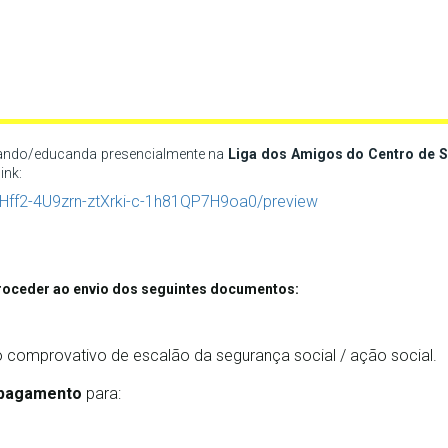
ando/educanda presencialmente na
Liga dos Amigos do Centro de 
ink:
Hff2-4U9zrn-ztXrki-c-1h81QP7H9oa0/preview
proceder ao envio dos seguintes documentos:
 comprovativo de escalão da segurança social / ação social.
 pagamento 
para: